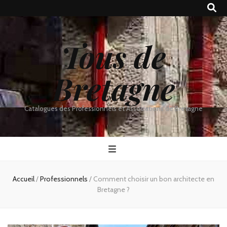
Tous de
Bretagne
Catalogues des Professionnels et Associations de Bretagne
Accueil
/
Professionnels
/
Comment choisir un bon architecte en
Bretagne ?